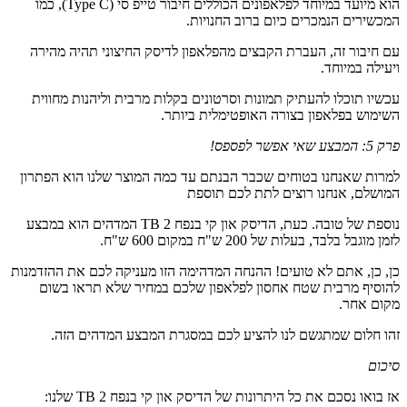
הוא מיועד במיוחד לפלאפונים הכוללים חיבור טייפ סי (Type C), כמו
המכשירים הנמכרים כיום ברוב החנויות.
עם חיבור זה, העברת הקבצים מהפלאפון לדיסק החיצוני תהיה מהירה
ויעילה במיוחד.
עכשיו תוכלו להעתיק תמונות וסרטונים בקלות מרבית וליהנות מחווית
השימוש בפלאפון בצורה האופטימלית ביותר.
פרק 5: המבצע שאי אפשר לפספס!
למרות שאנחנו בטוחים שכבר הבנתם עד כמה המוצר שלנו הוא הפתרון
המושלם, אנחנו רוצים לתת לכם תוספת
נוספת של טובה. כעת, הדיסק און קי בנפח 2 TB המדהים הוא במבצע
לזמן מוגבל בלבד, בעלות של 200 ש"ח במקום 600 ש"ח.
כן, כן, אתם לא טועים! ההנחה המדהימה הזו מעניקה לכם את ההזדמנות
להוסיף מרבית שטח אחסון לפלאפון שלכם במחיר שלא תראו בשום
מקום אחר.
זהו חלום שמתגשם לנו להציע לכם במסגרת המבצע המדהים הזה.
סיכום
אז בואו נסכם את כל היתרונות של הדיסק און קי בנפח 2 TB שלנו: