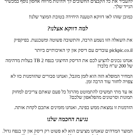
להעביר את כל הקבצים החשובים לך ולהינות מרווח אחסון נוסף במכשיר
הנייד שלך.
כמובן שזהו לאו דווקא הטענה היחידה בטובת המוצר שלנו!
למה דווקא אצלנו?
את השאלה הזו נשמע הרבה, והתשובה פשוטה ומשכנעת. בפיקפיק
pickpic.co.il עובדים עם דיסק און קי האיכותיים ביותר
אנחנו נכונים להציע לכם את הדיסק החיצוני בנפח 2 TB בעלות מדהימה
של 200 ש"ח בלבד!
המחיר המופלא הזה הוא לזמן מוגבל, ואנחנו סבורים שהזדמנות כזו לא
צפויה לחזור עוד הרבה זמן.
אז עד מתי תמשיכו להתמוטט מהרגל כל פעם שאתם צריכים למחוק
תמונות וסרטונים מהפלאפון שלכם?
הזדמנות זו נמצאת ממש בפינה, ואנחנו מזמינים אתכם לקחת אותה.
נגיעת החכמה שלנו
המוצר המדהים שאנחנו מציעים הוא לא פשוט רק דיסק און קי בנפח גדול.