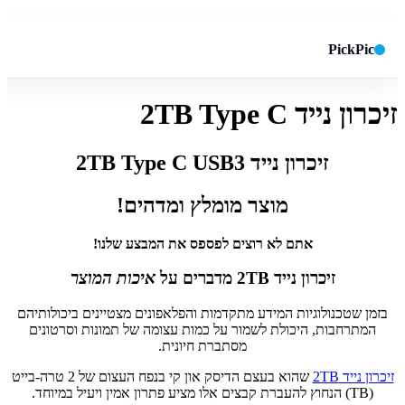
PickPic
זיכרון נייד 2TB Type C
חיפוש באתר
✕
זיכרון נייד 2TB Type C USB3
חפש
מוצר מומלץ ומדהים!
אתם לא רוצים לפספס את המבצע שלנו!
זיכרון נייד 2TB מדברים על
איכות המוצר
בזמן שטכנולוגיות המידע מתקדמות והפלאפונים מצטיינים ביכולותיהם
המתרחבות, היכולת לשמור על כמות עצומה של תמונות וסרטונים
מסתברת חיונית.
זיכרון נייד 2TB
שהוא בעצם הדיסק און קי בנפח העצום של 2 טרה-בייט
(TB) הנחוץ להעברת קבצים אלו מציע פתרון אמין ויעיל במיוחד.