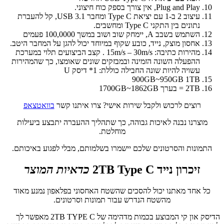
Plug and Play, אין צורך בספק כוח חיצוני.
עיצוב 2 ב-1 עם יציאת Type C ומחבר USB 3.1, קל להעברת
נתונים בין התקני Type C ומחשבים.
השתמש בשבב A, יימחק שוב ושוב במשך 100,0000 פעמים
אחסון מוצק, נייד, כובע שקוף במיוחד יכול להגן על המחבר היטב.
מהירות כתיבה: 15m/s – 30m/s . קצב הביצועים תלוי במערכת
ההפעלה השונה הזמינה ובמבזקים שונים שאומצו, כך שהמהירות
עשויה להיות שונה החבילה כוללת: 1* דיסק U
900GB~950GB 1TB
2TB = בערך 1700GB~1862GB
רוצים לרכוש ולקבל שירות אישי? צרו איתנו קשר
בוואטצאפ
מוצרנו נבנה לאיכות גבוהה, כך שתהליך ההעברה יתבצע ביעילות
מוחלטת.
התמונות והסרטונים שלכם יישמרו בשלמותם, מבלי לפגוע באיכותם.
זיכרון נייד 2TB Type C
כדאיות המוצר
כל אחד מאתנו יכול להסכים שהשטח האחסוני בפלאפון נמנע מאוד
מהשטח הנדרש עבור תמונות וסרטונים.
הדיסק און קי המבוצע בכמות מדהימה של 2TB TYPE C מאפשר לך