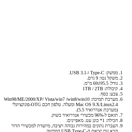
ממשק: Type-C ו-USB 3.1.
משקל נטו: 9 גרם.
גודל: 69
5.5 מ"מ.
19
קיבולת: 1TB / 2TB
צבע: כסף.
מערכת תמיכה: Win98/ME/2000/XP/ Vista/win7 /win8/win10
Mac OS 9.X/Linux2.4 ומעלה. טלפון חכם OTG-פונקציונלי
(מערכת אנדרואיד 5.5).
תואם ל-96% מכשירי אנדרואיד בשוק.
חבילה: 1* כונן עט. מאפיינים:
העברת נתונים במהירות גבוהה ויציבה, מיועדת למכשירי הדור
הבא עם יציאת ה-USB Type-C החדשה