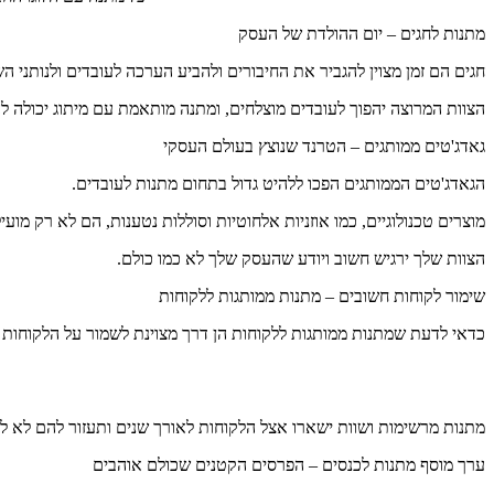
מתנות לחגים – יום ההולדת של העסק
חגים הם זמן מצוין להגביר את החיבורים ולהביע הערכה לעובדים ולנותני הש
הצוות המרוצה יהפוך לעובדים מוצלחים, ומתנה מותאמת עם מיתוג יכולה לה
גאדג'טים ממותגים – הטרנד שנוצץ בעולם העסקי
הגאדג'טים הממותגים הפכו ללהיט גדול בתחום מתנות לעובדים.
מוצרים טכנולוגיים, כמו אוזניות אלחוטיות וסוללות נטענות, הם לא רק מועי
הצוות שלך ירגיש חשוב ויודע שהעסק שלך לא כמו כולם.
שימור לקוחות חשובים – מתנות ממותגות ללקוחות
כדאי לדעת שמתנות ממותגות ללקוחות הן דרך מצוינת לשמור על הלקוחות ה
מתנות מרשימות ושוות ישארו אצל הלקוחות לאורך שנים ותעזור להם לא 
ערך מוסף מתנות לכנסים – הפרסים הקטנים שכולם אוהבים