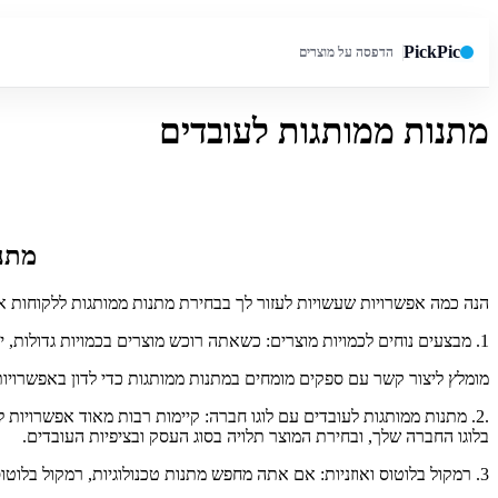
PickPic
הדפסה על מוצרים
מתנות ממותגות לעובדים
חיפוש באתר
מתנו
הנה כמה אפשרויות שעשויות לעזור לך בבחירת מתנות ממותגות ללקוחות או
1. מבצעים נוחים לכמויות מוצרים: כשאתה רוכש מוצרים בכמויות גדולות, ייתכן ותוכל להשיג הטבות מיוחדות, כגון הנחות על מחיר היחידה או תנאים מיוחדים למשלוח.
מומלץ ליצור קשר עם ספקים מומחים במתנות ממותגות כדי לדון באפשרויו
.2. מתנות ממותגות לעובדים עם לוגו חברה: קיימות רבות מאוד אפשרויות ל
בלוגו החברה שלך, ובחירת המוצר תלויה בסוג העסק ובציפיות העובדים.
3. רמקול בלוטוס ואוזניות: אם אתה מחפש מתנות טכנולוגיות, רמקול בלוטוס ואוזניות הם בחירות פופולריות. ישנם מגוון רחב של רמקולים בלוטוס ואוזניות בשוק, ותוכל לבחור את הדגם המתאים לצרכים שלך.