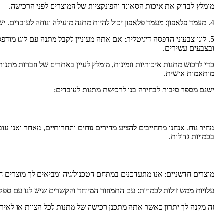
מומלץ לבדוק את איכות הסאונד והפונקציות של המוצרים לפני הרכישה.
4. מעמד פלאפון: מעמד פלאפון יכול להיות מתנה מועילה ונוחה לעובדים. ישנם מעמדים עם מגוון פונקציות כמו טעינה אלחוטית, התקנת פלאפון ברוחבים שונים ועוד. זהו מוצר שיכול להיות ממותג עם לוגו החברה שלך.
5. לוגו צבעוני הדפסה דיגיטלית: אם אתה מעוניין לקבל מתנה עם לוגו מ
ובצבעים עשירים.
כדי לרכוש מתנות איכותיות וזמינות, מומלץ לעיין באתרים של חברות מתנ
מותאמות אישית.
ישנם מספר סיבות לבחירה בנו לרכישת מתנות לעובדים:
מחיר נוח: אנחנו מתחייבים להציע מחירים נוחים ותחרותיים, מאחר ואנו ע
בכמויות גדולות.
מוצרים חדשניים: אנו מתעדכנים במתחם הטכנולוגיה ומביאים לך מוצרים 
עלויות ממש זולות לכמויות: עם התמחור המיוחד והקשרים שיש לנו עם ספקים
זה מקנה לך יתרון כאשר אתה מתכנן רכישה של מתנות לכל הצוות או לאירו