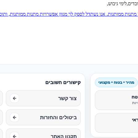
דים,לימי גיבוש,
 מתנות ממותגות. אנו נשתדל לספק לך מגוון אפשרויות מתנות ממותגות, ותוכ
קישורים חשובים
מהיר • בטוח • מקצועי
טח
צור קשר
←
ות
ביטולים והחזרות
←
אי
תקנון האתר
←