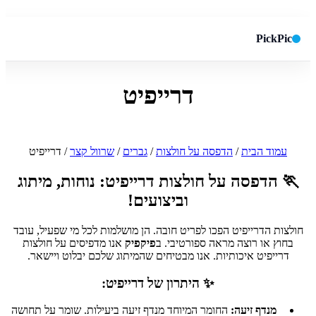
PickPic
דרייפיט
חיפוש באתר
✕
חפש
עמוד הבית
/
הדפסה על חולצות
/
גברים
/
שרוול קצר
/ דרייפיט
🏃 הדפסה על חולצות דרייפיט: נוחות, מיתוג
וביצועים!
חולצות הדרייפיט הפכו לפריט חובה. הן מושלמות לכל מי שפעיל, עובד
בחוץ או רוצה מראה ספורטיבי. ב
פיקפיק
אנו מדפיסים על חולצות
דרייפיט איכותיות. אנו מבטיחים שהמיתוג שלכם יבלוט ויישאר.
✨ היתרון של דרייפיט:
מנדף זיעה:
החומר המיוחד מנדף זיעה ביעילות. שומר על תחושה