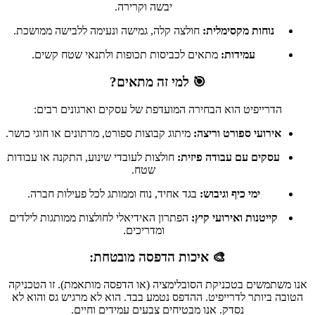
יבשה וקרירה.
נוחות מקסימלית:
חולצה קלה, גמישה ונעימה ללבישה ממושכת.
עמידות:
מתאים לכביסות תכופות ולתנאי שטח קשים.
🎯 למי זה מתאים?
הדרייפיט הוא הבחירה המועדפת של עסקים וארגונים רבים:
אירועי ספורט וריצה:
מיתוג קבוצות ספורט, מרתונים או חוגי כושר.
עסקים עם עבודה פיזית:
חולצות לעובדי שינוע, התקנה או עבודות
שטח.
ימי כיף וגיבוש:
בגד אחיד, נוח וממותג לכל פעילות חברה.
קייטנות ואירועי קיץ:
הפתרון האידיאלי לחולצות ממותגות לילדים
ומדריכים.
🎨 איכות הדפסה מובטחת:
אנו משתמשים בטכניקת הסובלימציה (או הדפסה מותאמת). זו הטכניקה
הטובה ביותר לדרייפיט. ההדפס נטמע בבד. הוא לא מרגיש גס והוא לא
נסדק. אנו מבטיחים צבעים עמידים וחיים.