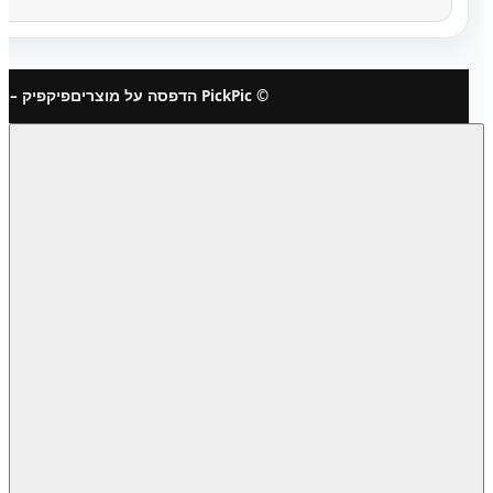
© PickPic הדפסה על מוצרים
פיקפיק – 