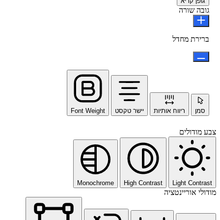
גופן קריא
גובה שורה
ברירת מחדל
סמן
ריווח אותיות
יישר טקסט
Font Weight
צבע מודולים
Monochrome
High Contrast
Light Contrast
מודולי אוריינטציה