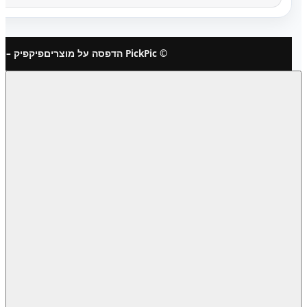
© PickPic הדפסה על מוצרים
פיקפיק – 