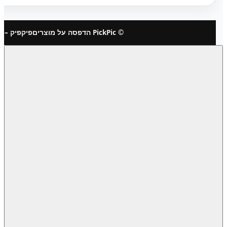
© PickPic הדפסה על מוצרים
פיקפיק – 