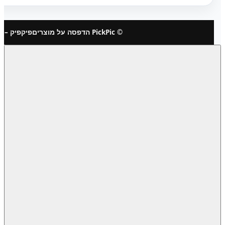
© PickPic הדפסה על מוצרים
פיקפיק – 