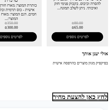
טרמית
להסרה וכיבוס. בקבוק פנימי חזק
כותרת המוצר: מארז חור
ואיכותי. ניתן לשלב תמונה...
אישית - כוס תרמית ובק
חמים. דגם המוצר: מארז זו
המוצר:...
₪
350.00
₪
80.00
₪
300.00
₪
65.00
לפרטים נוספים
לפרטים נוספים
אולי יענן אותך
בפיקפיק מגוון מוצרים בהדפסה אישית
לחץ כאן להצעת מחיר