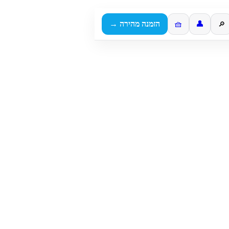
👤
🧺
הזמנה מהירה →
🔎