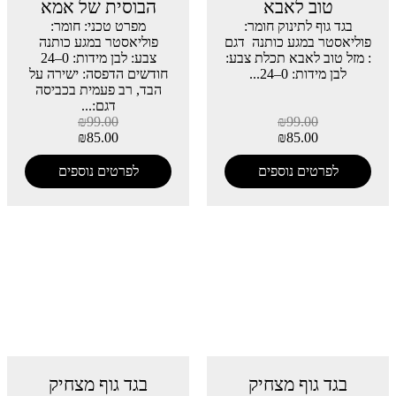
טוב לאבא
הבוסית של אמא
בגד גוף לתינוק חומר:
מפרט טכני: חומר:
פוליאסטר במגע כותנה דגם
פוליאסטר במגע כותנה
: מזל טוב לאבא תכלת צבע:
צבע: לבן מידות: 0–24
לבן מידות: 0–24...
חודשים הדפסה: ישירה על
הבד, רב פעמית בכביסה
דגם:...
₪
99.00
₪
99.00
₪
85.00
₪
85.00
לפרטים נוספים
לפרטים נוספים
בגד גוף מצחיק
בגד גוף מצחיק