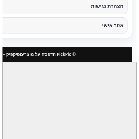
הצהרת נגישות
אזור אישי
© PickPic הדפסה על מוצרים
פיקפיק – 