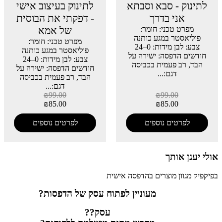
לתינוק - סבא וסבתא
לתינוק בעיצוב אישי
אני בדרך
- דפקתי את הבוסית
מפרט טכני: חומר:
של אמא
פוליאסטר במגע כותנה
מפרט טכני: חומר:
צבע: לבן מידות: 0–24
פוליאסטר במגע כותנה
חודשים הדפסה: ישירה על
צבע: לבן מידות: 0–24
הבד, רב פעמית בכביסה
חודשים הדפסה: ישירה על
דגם:...
הבד, רב פעמית בכביסה
דגם:...
₪
99.00
₪
99.00
₪
85.00
₪
85.00
לפרטים נוספים
לפרטים נוספים
אולי יענן אותך
בפיקפיק מגוון מוצרים בהדפסה אישית
מעוניין לפתוח עסק של הדפסות?
עסק??