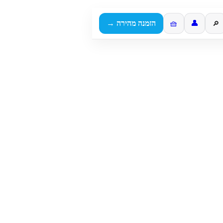
👤
🧺
הזמנה מהירה →
🔎