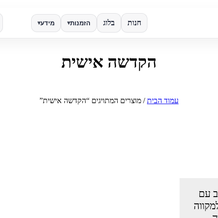
חנות
בלוג
הזמנות
מידע
▾
▾
הקדשה אישית
✕
חפש
עמוד הבית
/ מוצרים המתויגים “הקדשה אישית”
ב עם
מקווה