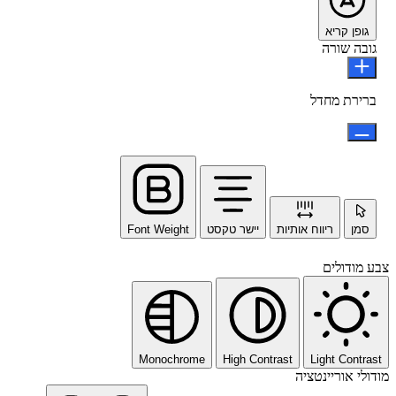
גופן קריא
גובה שורה
ברירת מחדל
סמן
ריווח אותיות
יישר טקסט
Font Weight
צבע מודולים
Monochrome
High Contrast
Light Contrast
מודולי אוריינטציה