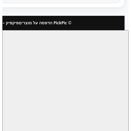
© PickPic הדפסה על מוצרים
פיקפיק – 