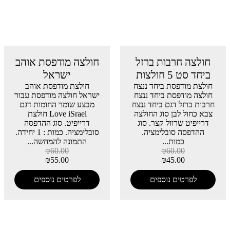
חולצה חרבות ברזל
חולצה מודפסת אוהב
ביחד סט 5 חולצות
ישראל
חולצת מודפסת ביחד ננצח
חולצת מודפסת אוהב
חולצה מודפסת ביחד ננצח
ישראל חולצה מודפסת עבור
חרבות ברזל דגם ביחד ננצח
מבצע שומר החומות דגם
צבא כחול לבן סוג החולצה
Love iSrael חולצת
דרייפיט שרוול קצר. סוג
דרייפיט. סוג ההדפסה
ההדפסה סובלימציה.
סובלימציה. כמות : 1 יחידה.
כמות...
התמונה להמחשה...
₪
60.00
₪
60.00
₪
55.00
₪
45.00
לפרטים נוספים
לפרטים נוספים