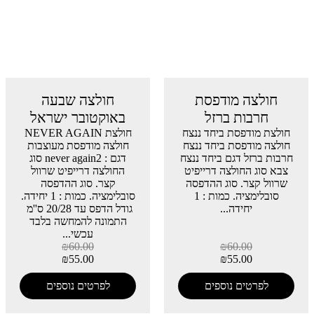
חולצה מודפסת
חולצה שבעה
חרבות ברזל
באוקטובר ישראל
חולצת מודפסת ביחד ננצח
חולצת NEVER AGAIN
חולצה מודפסת ביחד ננצח
חולצה מודפסת מעוצבות
חרבות ברזל דגם ביחד ננצח
דגם : never again2 סוג
צבא סוג החולצה דרייפיט
החולצה דרייפיט שרוול
שרוול קצר. סוג ההדפסה
קצר. סוג ההדפסה
סובלימציה. כמות : 1
סובלימציה. כמות : 1 יחידה.
יחידה...
גודל הדפס עד 20/28 ס''מ
התמונה להמחשה בלבד
עכשי...
₪
60.00
₪
60.00
₪
55.00
₪
55.00
לפרטים נוספים
לפרטים נוספים