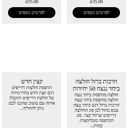
₪
55.00
₪
35.00
לפרטים נוספים
לפרטים נוספים
חרבות ברזל חולצה
קצין חדש
ביחד ננצח 50 יחידות
הדפסת חולצות דרייפיט
דגם קצין חדש בחרו מידה
חולצת מודפסת ביחד ננצח
של חולצת דרייפיט ותקבלו
חולצה מודפסת ביחד ננצח
אותה עם עיצוב שהכנו לכם
חרבות ברזל דגם ביחד ננצח
ניתן להחליף...
צבא כחול לבן סוג החולצה
דרייפיט שרוול קצר. סוג
ההדפסה סובלימציה.
כמות...