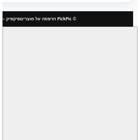
© PickPic הדפסה על מוצרים
פיקפיק – 