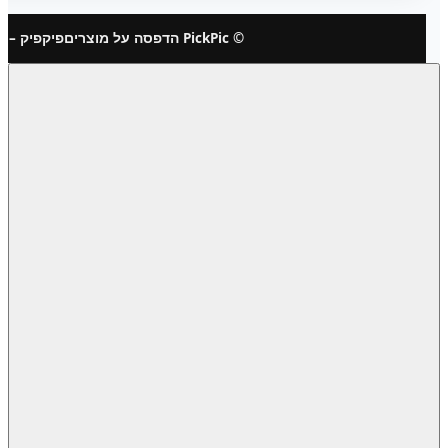
© PickPic הדפסה על מוצרים
פיקפיק – 