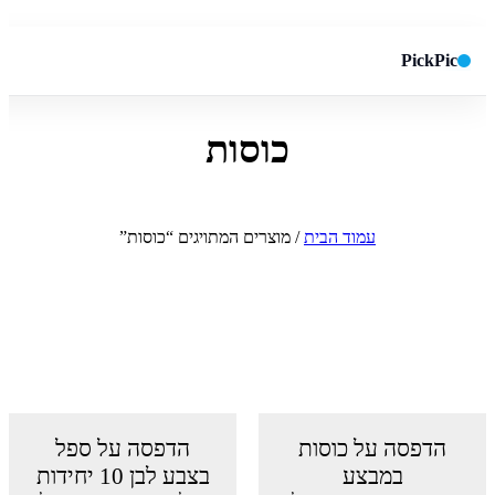
PickPic
כוסות
חיפוש באתר
✕
חפש
עמוד הבית
/ מוצרים המתויגים “כוסות”
הדפסה על כוסות
הדפסה על ספל
במבצע
בצבע לבן 10 יחידות