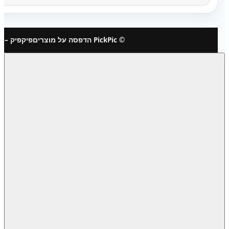
© PickPic הדפסה על מוצרים
פיקפיק – 