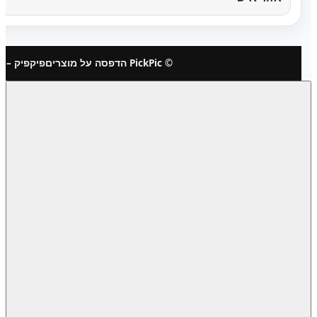
© PickPic הדפסה על מוצרים
פיקפיק – 