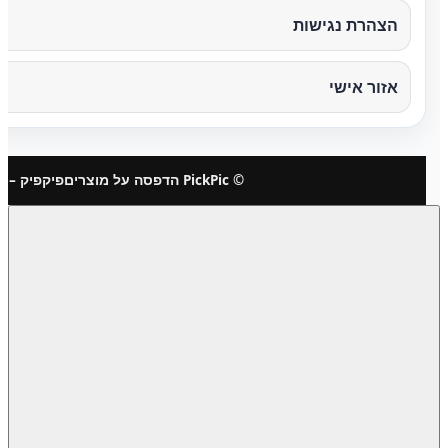
הצהרת נגישות
אזור אישי
© PickPic הדפסה על מוצרים
פיקפיק – 