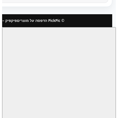
© PickPic הדפסה על מוצרים
פיקפיק – 