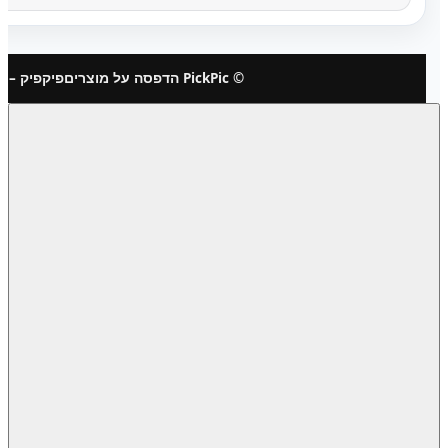
© PickPic הדפסה על מוצרים
פיקפיק – 