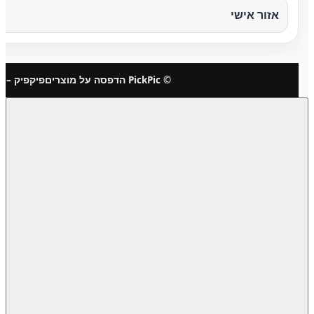
אזור אישי
© PickPic הדפסה על מוצרים
פיקפיק – 