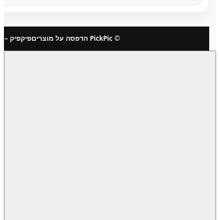
© PickPic הדפסה על מוצרים
פיקפיק – 