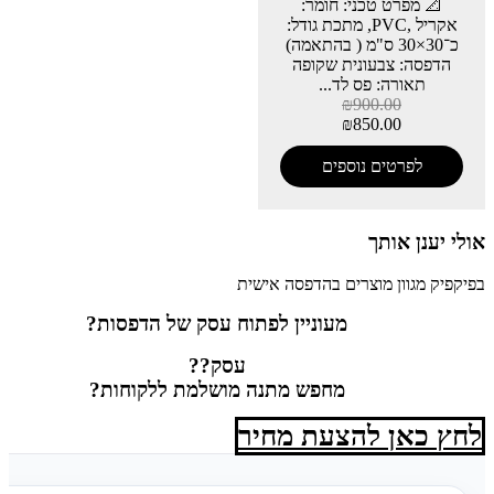
📐 מפרט טכני: חומר:
אקריל ,PVC, מתכת גודל:
כ־30×30 ס"מ ( בהתאמה)
הדפסה: צבעונית שקופה
תאורה: פס לד...
₪
900.00
₪
850.00
לפרטים נוספים
אולי יענן אותך
בפיקפיק מגוון מוצרים בהדפסה אישית
מעוניין לפתוח עסק של הדפסות?
עסק??
מחפש מתנה מושלמת ללקוחות?
לחץ כאן להצעת מחיר