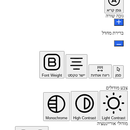
גופן קריא
גובה שורה
ברירת מחדל
סמן
ריווח אותיות
יישר טקסט
Font Weight
צבע מודולים
Monochrome
High Contrast
Light Contrast
מודולי אוריינטציה