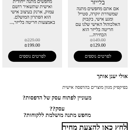
בלייזר
מחפשים מתנה ייחודית
ואישית שתשאיר רושם
אם אתם מחפשים מתנה
עמוק, ארנק בעיצוב אישי
שמשדרת יוקרה, סטייל
הוא הפתרון המושלם.
ומגע אישי, בקבוק
באמצעות חריטה בלייזר,...
האלכוהול האישי שלנו עם
חריטה בלייזר הוא
הבחירה...
₪
229.00
₪
149.00
₪
199.00
₪
129.00
לפרטים נוספים
לפרטים נוספים
אולי יענן אותך
בפיקפיק מגוון מוצרים בהדפסה אישית
מעוניין לפתוח עסק של הדפסות?
עסק??
מחפש מתנה מושלמת ללקוחות?
לחץ כאן להצעת מחיר