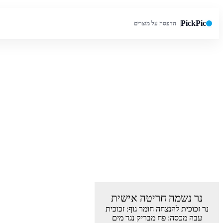
PickPic
הדפסה על מוצרים
חיפוש באתר
נר נשמה חריטה אישית
נר זכוכית להנצחה חומר גוף: זכוכית
עבה מכסה: פח מבריק נגד מים