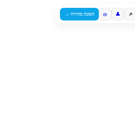
👤
🧺
הזמנה מהירה →
🔎