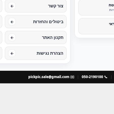
טח
צור קשר
←
ות
ביטולים והחזרות
←
אי
תקנון האתר
←
הצהרת נגישות
←
pickpic.sale@gmail.com
✉️
📞 050-2190100