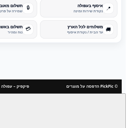
איסוף בעפולה
תשלום מאוב
🔒
📍
נקודת שירות זמינה
שמירה על פרטי
משלוחים לכל הארץ
תשלום באשר
💳
🚚
עד הבית / נקודת איסוף
נוח ומהיר
© PickPic הדפסה על מוצרים
פיקפיק – עפולה