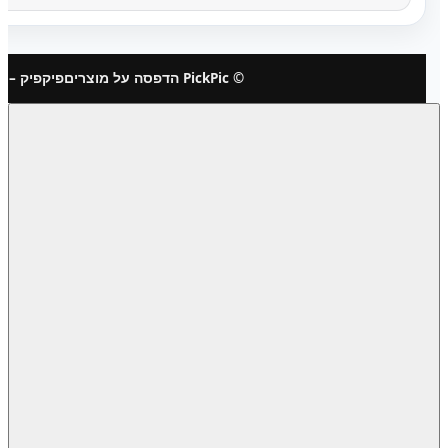
© PickPic הדפסה על מוצרים
פיקפיק – 