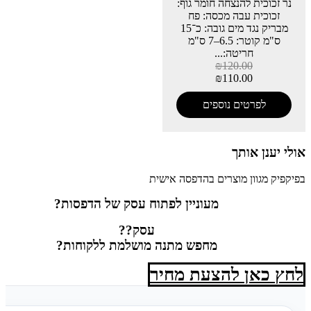
נר זכוכית להנצחה חומר גוף:
זכוכית עבה מכסה: פח
מבריק נגד מים גובה: כ־15
ס"מ קוטר: 6.5–7 ס"מ
חריטה:...
₪
120.00
₪
110.00
לפרטים נוספים
אולי יענן אותך
בפיקפיק מגוון מוצרים בהדפסה אישית
מעוניין לפתוח עסק של הדפסות?
עסק??
מחפש מתנה מושלמת ללקוחות?
לחץ כאן להצעת מחיר