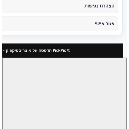
הצהרת נגישות
אזור אישי
© PickPic הדפסה על מוצרים
פיקפיק – 