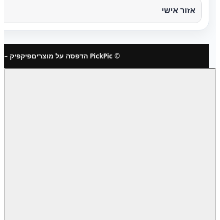
אזור אישי
© PickPic הדפסה על מוצרים
פיקפיק – 