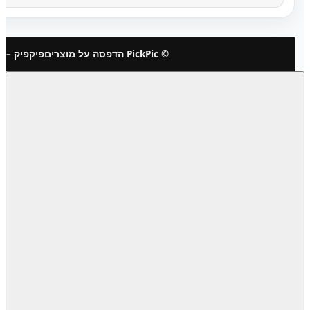
© PickPic הדפסה על מוצרים
פיקפיק – 