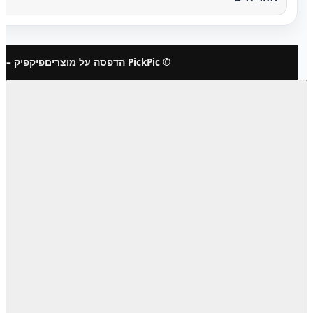
© PickPic הדפסה על מוצרים
פיקפיק – 