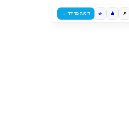
👤
🧺
הזמנה מהירה →
🔎