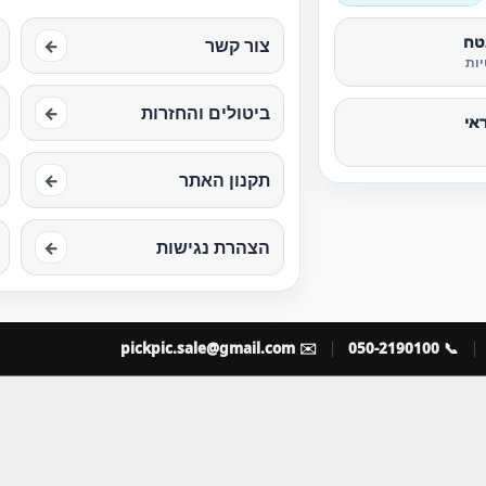
טח
צור קשר
←
ות
ביטולים והחזרות
←
אי
תקנון האתר
←
הצהרת נגישות
←
pickpic.sale@gmail.com
✉️
📞 050-2190100