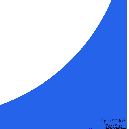
התאמות נגישות
מודולי תוכן
Font Size