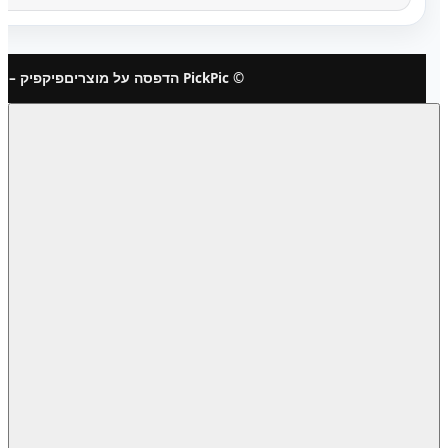
© PickPic הדפסה על מוצרים
פיקפיק – 