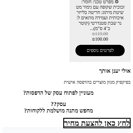
⚙️ מפרט טכני: חומר:
זכוכית שקופה עם גימור מט
שיטת מיתוג: חריטה בלייזר
איכותית ועמידה מתאים ל:
נר שבת סטנדרטי (קוטר
כ־4 ס"מ)...
₪
119.00
₪
100.00
לפרטים נוספים
אולי יענן אותך
בפיקפיק מגוון מוצרים בהדפסה אישית
מעוניין לפתוח עסק של הדפסות?
עסק??
מחפש מתנה מושלמת ללקוחות?
לחץ כאן להצעת מחיר