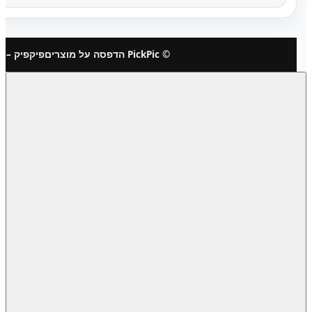
© PickPic הדפסה על מוצרים
פיקפיק – 