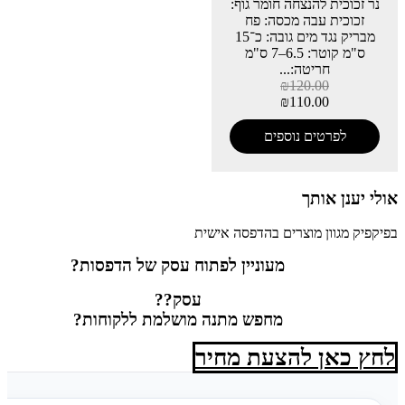
נר זכוכית להנצחה חומר גוף:
זכוכית עבה מכסה: פח
מבריק נגד מים גובה: כ־15
ס"מ קוטר: 6.5–7 ס"מ
חריטה:...
₪
120.00
₪
110.00
לפרטים נוספים
אולי יענן אותך
בפיקפיק מגוון מוצרים בהדפסה אישית
מעוניין לפתוח עסק של הדפסות?
עסק??
מחפש מתנה מושלמת ללקוחות?
לחץ כאן להצעת מחיר