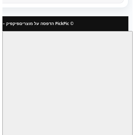
© PickPic הדפסה על מוצרים
פיקפיק – 