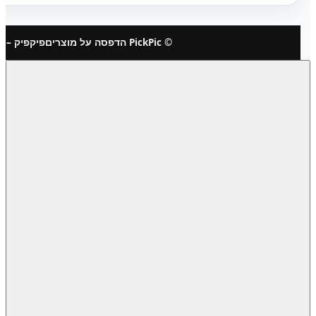
© PickPic הדפסה על מוצרים
פיקפיק – 