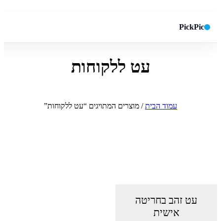
PickPic
עט ללקוחות
חיפוש באתר
✕
חפש
עמוד הבית
/ מוצרים המתויגים “עט ללקוחות”
עט זהב בחריטה
אישית