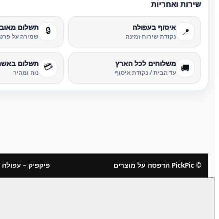
שירות ואחריות
איסוף בעפולה
תשלום מאוב
🔒
📍
נקודת שירות זמינה
שמירה על פרטי
משלוחים לכל הארץ
תשלום באשר
💳
🚚
עד הבית / נקודת איסוף
נוח ומהיר
© PickPic הדפסה על מוצרים
פיקפיק – עפולה