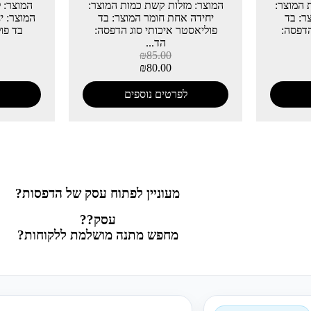
 המוצר:
המוצר: מזלות קשת כמות המוצר:
המוצר: ל
ר: בד
יחידה אחת חומר המוצר: בד
המוצר: י
הדפסה:
פוליאסטר איכותי סוג הדפסה:
בד פול
הד...
₪
85.00
₪
80.00
לפרטים נוספים
מעוניין לפתוח עסק של הדפסות?
עסק??
מחפש מתנה מושלמת ללקוחות?