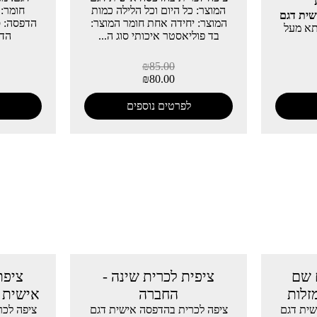
המוצר: כל היום וכל הלילה כמות
שית
דגם
המוצר: יחידה אחת חומר המוצר:
הדפסה: ס
תא מעל
בד פוליאסטר איכותי סוג ה...
הדפסה
₪
85.00
₪
80.00
לפרטים נוספים
 שם
ציפית לכרית שינה -
ציפת
זלות
החברה
אישית מ
שית דגם
ציפה לכרית בהדפסה אישית דגם
ציפה לכר