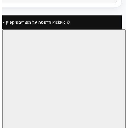
© PickPic הדפסה על מוצרים
פיקפיק – 