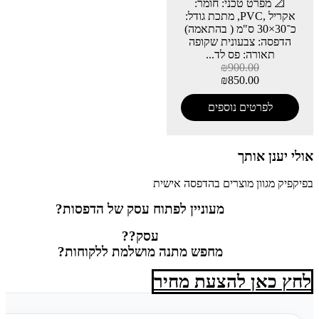
📐 מפרט טכני: חומר:
אקריל ,PVC, מתכת גודל:
כ־30×30 ס"מ ( בהתאמה)
הדפסה: צבעונית שקופה
תאורה: פס לד...
₪
900.00
₪
850.00
לפרטים נוספים
אולי יענן אותך
בפיקפיק מגוון מוצרים בהדפסה אישית
מעוניין לפתוח עסק של הדפסות?
עסק??
מחפש מתנה מושלמת ללקוחות?
לחץ כאן להצעת מחיר