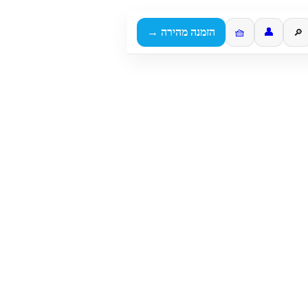
👤
🧺
הזמנה מהירה →
🔎