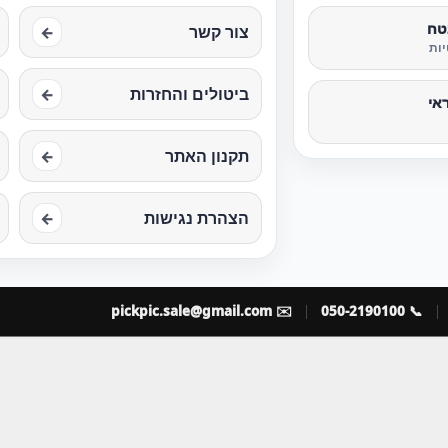
טח
צור קשר
←
ות
ביטולים והחזרות
←
אי
תקנון האתר
←
הצהרת נגישות
←
pickpic.sale@gmail.com
✉️
📞 050-2190100