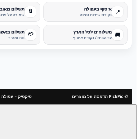
איסוף בעפולה
תשלום מאוב
🔒
📍
נקודת שירות זמינה
שמירה על פרטי
משלוחים לכל הארץ
תשלום באשר
💳
🚚
עד הבית / נקודת איסוף
נוח ומהיר
© PickPic הדפסה על מוצרים
פיקפיק – עפולה