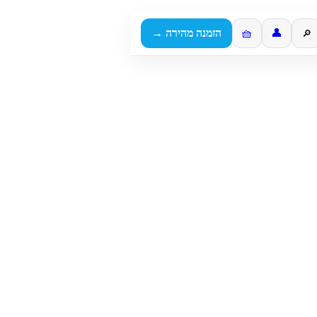
👤
🧺
הזמנה מהירה →
🔎