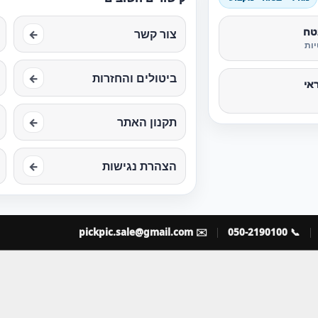
טח
צור קשר
←
ות
ביטולים והחזרות
←
אי
תקנון האתר
←
הצהרת נגישות
←
pickpic.sale@gmail.com
✉️
📞 050-2190100