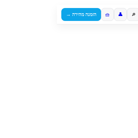
👤
🧺
הזמנה מהירה →
🔎