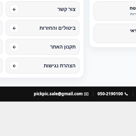
טח
צור קשר
←
ות
ביטולים והחזרות
←
אי
תקנון האתר
←
הצהרת נגישות
←
pickpic.sale@gmail.com
✉️
📞 050-2190100