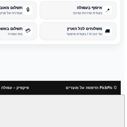
איסוף בעפולה
תשלום מאוב
🔒
📍
נקודת שירות זמינה
שמירה על פרטי
משלוחים לכל הארץ
תשלום באשר
💳
🚚
עד הבית / נקודת איסוף
נוח ומהיר
© PickPic הדפסה על מוצרים
פיקפיק – עפולה