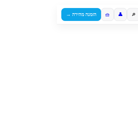
👤
🧺
הזמנה מהירה →
🔎