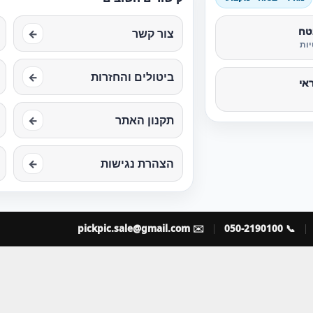
טח
צור קשר
←
ות
ביטולים והחזרות
←
אי
תקנון האתר
←
הצהרת נגישות
←
pickpic.sale@gmail.com
✉️
📞 050-2190100