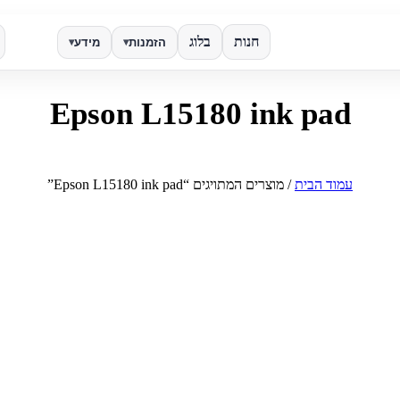
חנות
בלוג
הזמנות
מידע
▾
▾
Epson L15180 ink pad
✕
חפש
עמוד הבית
/ מוצרים המתויגים “Epson L15180 ink pad”