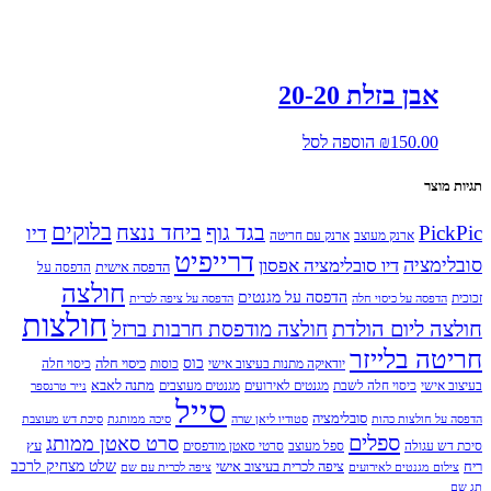
אבן בזלת 20-20
150.00
₪
הוספה לסל
תגיות מוצר
בלוקים
PickPic
בגד גוף
ביחד ננצח
דיו
ארנק מעוצב
ארנק עם חריטה
דרייפיט
סובלימציה
דיו סובלימציה אפסון
הדפסה אישית
הדפסה על
חולצה
הדפסה על מגנטים
זכוכית
הדפסה על כיסוי חלה
הדפסה על ציפה לכרית
חולצות
חולצה ליום הולדת
חולצה מודפסת חרבות ברזל
חריטה בלייזר
כוס
כיסוי חלה
יודאיקה מתנות בעיצוב אישי
כוסות
כיסוי חלה
מתנה לאבא
בעיצוב אישי
כיסוי חלה לשבת
מגנטים לאירועים
מגנטים מעוצבים
נייר טרנספר
סייל
סובלימציה
הדפסה על חולצות כהות
סטודיו ליאן שרה
סיכה ממותגת
סיכת דש מעוצבת
ספלים
סרט סאטן ממותג
עץ
סיכת דש עגולה
ספל מעוצב
סרטי סאטן מודפסים
שלט מצחיק לרכב
ריח
ציפה לכרית בעיצוב אישי
צילום מגנטים לאירועים
ציפה לכרית עם שם
תג שם