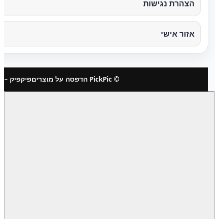
הצהרת נגישות
אזור אישי
© PickPic הדפסה על מוצרים
פיקפיק – 