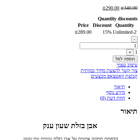
המחיר
המחיר
₪
290.00
₪
340.00
המקורי
הנוכחי
Quantity discounts
היה:
הוא:
₪290.00.
₪340.00.
Price
Discount
Quantity
₪
289.00
15%
2-Unlimited
Quantity
-
1
+
הוספה לסל
עיצוב עצמי
צור קשר להצעת מחיר כמותית
קבוצת וואטצאפ מבצעים
תיאור
מידע נוסף
חוות דעת (0)
תיאור
אבן בזלת שעון ענק
הדפסת תמונה אישית על אבן בזלת ענקית עם שעון,