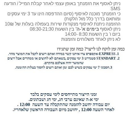
ניתן לאסוף את הזמנתך באופן עצמי לאחר קבלת המייל / הודעה
SMS
כי הזמנתך מוכנה לאיסוף (סיום ההדפסה הינו עד 3 ימי עסקים
ומותאם בדרך כלל מול הלקוח)
ההזמנה ניתנת לאיסוף מנקודות שירות בעפולה בעלות של 10₪
ניתן לאסוף
בימים א’-ה’
בין השעות 08:30-21:30
ביום ו' בין השעות 8:30 -14:00
לא ניתן לאחד משלוחים והזמנות
כמה זמן לוקח לנו לייצר? כמה זמן שתגידו
1.
EXPRESS-
אקספרס צרו איתנו קשר במידה ואתם רוצים לקבל את המוצר מהר.
2.
STANDART
סטנדרט 3 ימי עסקים ,כשאתם לא לחוצים או ממהרים אבל רוצים
שהמוצר יהיה אצלכם בהקדם.
3.
חסכוני
7 ימי עסקים כשיש לכם זמן ואתם רוצים
לחסוך בעלות ההזמנה.
זמני הייצור מתייחסים לימי עסקים בלבד
ימי א-ה שאינם ערבי חג, ימי חג ושבתונים.
יום עבודה יחשב להזמנה שהתקבלה עד השעה 12:00 .
לאחר השעה 12:00 , יחושב מיום העבודה הראשון שלאחריו.