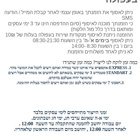
ניתן לאסוף את הזמנתך באופן עצמי לאחר קבלת המייל / הודעה
SMS
כי הזמנתך מוכנה לאיסוף (סיום ההדפסה הינו עד 3 ימי עסקים
ומותאם בדרך כלל מול הלקוח)
ההזמנה ניתנת לאיסוף מנקודות שירות בעפולה בעלות של 10₪
ניתן לאסוף
בימים א’-ה’
בין השעות 08:30-21:30
ביום ו' בין השעות 8:30 -14:00
לא ניתן לאחד משלוחים והזמנות
כמה זמן לוקח לנו לייצר? כמה זמן שתגידו
1.
EXPRESS-
אקספרס צרו איתנו קשר במידה ואתם רוצים לקבל את המוצר מהר.
2.
STANDART
סטנדרט 3 ימי עסקים ,כשאתם לא לחוצים או ממהרים אבל רוצים
שהמוצר יהיה אצלכם בהקדם.
3.
חסכוני
7 ימי עסקים כשיש לכם זמן ואתם רוצים
לחסוך בעלות ההזמנה.
זמני הייצור מתייחסים לימי עסקים בלבד
ימי א-ה שאינם ערבי חג, ימי חג ושבתונים.
יום עבודה יחשב להזמנה שהתקבלה עד השעה 12:00 .
לאחר השעה 12:00 , יחושב מיום העבודה הראשון שלאחריו.