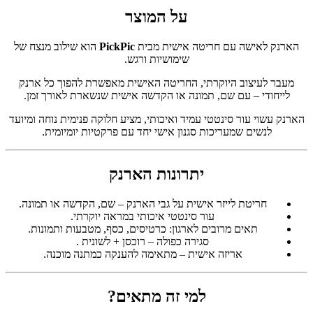
על המוצר
הארנק לאישה עם חריטה אישית מבית
PickPic
הוא שילוב מנצח של
שימושיות ורגש.
מעבר לעיצוב היוקרתי, החריטה האישית מאפשרת להפוך כל ארנק
לייחודי – עם שם, תמונה או הקדשה אישית שנשארת לאורך זמן.
הארנק עשוי עור סינטטי עמיד ואיכותי, מציע חלוקה פנימית נוחה ומיועד
לנשים שמעריכות סגנון אישי יחד עם פרקטיות יומיומית.
יתרונות הארנק
חריטת לייזר אישית על גבי הארנק – שם, הקדשה או תמונה.
עור סינטטי איכותי במראה יוקרתי.
תאים מרובים לארגון: כרטיסים, כסף, מטבעות ותמונות.
סגירה כפולה – רוכסן + לשונית .
אריזה אישית – מתאימה להענקה כמתנה מוכנה.
למי זה מתאים?