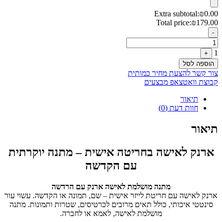
היה:
הוא:
₪179.00.
₪189.00.
Extra subtotal:
₪
0.00
Total price:
₪
179.00
Quantity
-
1
+
הוספה לסל
צור קשר להצעת מחיר כמותית
קבוצת וואטצאפ מבצעים
תיאור
חוות דעת (0)
תיאור
ארנק לאישה בחריטה אישית – מתנה יוקרתית
עם הקדשה
מתנה מושלמת לאישה ארנק עם הרדשה
ארנק לאישה עם חריטת לייזר אישית – שם, תמונה או הקדשה. עשוי עור
סינטטי איכותי, כולל תאים מרובים לכרטיסים, שטרות ותמונות. מתנה
מושלמת לאישה, לאמא או לחברה.