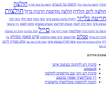
את
חולצה
הדפסה על מגנטים
האפשרויות
זכוכית
הדפסה על כיסוי חלה
הדפסה על ציפה לכרית
חולצות
בעמוד
חולצה ליום הולדת
חולצה מודפסת חרבות ברזל
המוצר
חריטה בלייזר
כוס
כיסוי חלה
יודאיקה מתנות בעיצוב אישי
כוסות
כיסוי חלה
מתנה לאבא
בעיצוב אישי
כיסוי חלה לשבת
מגנטים לאירועים
מגנטים מעוצבים
נייר טרנספר
סייל
סובלימציה
הדפסה על חולצות כהות
סטודיו ליאן שרה
סיכה ממותגת
סיכת דש מעוצבת
ספלים
סרט סאטן ממותג
עץ
סיכת דש עגולה
ספל מעוצב
סרטי סאטן מודפסים
שלט מצחיק לרכב
ריח
ציפה לכרית בעיצוב אישי
צילום מגנטים לאירועים
ציפה לכרית עם שם
תג שם
פוסטים אחרונים
סיכות דש לחתונה בעיצוב אישי
printsoft
סיכות דש ותגי שם מודפסים לחולצה
דיו סובלימציה אפסון במבצע
תוכנה להדפסת סובלימציה מקצועית