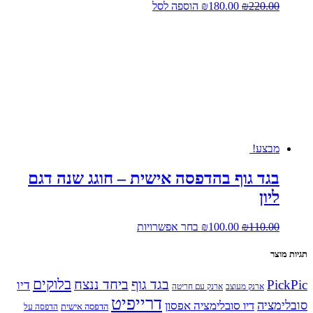
המחיר
המחיר
220.00
₪
180.00
₪
הוספה לסל
המקורי
הנוכחי
היה:
הוא:
₪180.00.
₪220.00.
מבצע!
בגד גוף בהדפסה אישית – חוגג שנה דגם
ליון
המחיר
המחיר
למוצר
110.00
₪
100.00
₪
בחר אפשרויות
המקורי
הנוכחי
זה
היה:
הוא:
יש
תגיות מוצר
₪110.00.
₪100.00.
מספר
סוגים.
בלוקים
PickPic
בגד גוף
ביחד ננצח
דיו
ארנק מעוצב
ארנק עם חריטה
ניתן
דרייפיט
לבחור
סובלימציה
דיו סובלימציה אפסון
הדפסה אישית
הדפסה על