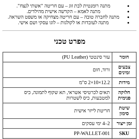
מתנה רומנטית לבת זוג – עם חריטה "אשתי לנצח".
מתנה לאמא – הקדשה אישית מהילדים.
מתנה לחברה טובה – עם חריטה מצחיקה או משפט השראה.
מתנה לעובדות או לקולגות – לוגו עסקי ושם אישי.
מפרט טכני
חומר
עור סינטטי (PU Leather)
צבעים
ורוד, חום
זמינים
מידות
12.2×10×2 ס"מ
חלוקה
תאים לכרטיסי אשראי, תא שקוף לתמונה, כיס
פנימית
למטבעות, כיס לשטרות
שיטת
חריטת לייזר אישית
סימון
זמן ייצור
2–4 ימי עסקים
PP-WALLET-001
SKU