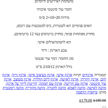
מושלמת לאירועים וליומיום
חומר עור סינטטי איכותי
מידות 20×10×2 ס״מ
תאים פנימיים תא לשטרות, כיס למטבעות עם רוכסן,
מחזיק מפתחות פנימי, מחזיק כרטיסים (עד 12 כרטיסים),
תא לתמונה/צילום אישי.
צבע הארנק : ורוד
סוג החומר: דמוי עור סנטטי
גודל הארנק 2/10/12 ס"מ
קטגוריה
ארנקים
תגיות
ארנק אישי
,
ארנק בעיצוב אישי
,
ארנק ורוד
,
ארנק
חום
,
ארנק יוקרתי
,
ארנק לאישה
,
ארנק ליום הולדת
,
ארנק מעוצב
,
ארנק
עור סינטטי
,
ארנק עם חריטה
,
ארנק עם תמונה
,
חריטת לייזר על ארנק
,
מתנה לאישה
,
מתנה לאמא
,
מתנה לחברה
,
מתנה מקורית
,
מתנה רומנטית
מותג:
פיקפיק הדפסה
המחיר
המחיר
₪
179.00
₪
189.00
המקורי
הנוכחי