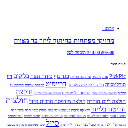
מבצע!
מחזיקי מפתחות בחיתוך לייזר בר מצווה
המחיר
המחיר
18.00
₪
14.00
₪
הוספה לסל
המקורי
הנוכחי
היה:
הוא:
תגיות מוצר
₪14.00.
₪18.00.
בלוקים
PickPic
בגד גוף
ביחד ננצח
דיו
ארנק מעוצב
ארנק עם חריטה
דרייפיט
סובלימציה
דיו סובלימציה אפסון
הדפסה אישית
הדפסה על
חולצה
הדפסה על מגנטים
זכוכית
הדפסה על כיסוי חלה
הדפסה על ציפה לכרית
חולצות
חולצה ליום הולדת
חולצה מודפסת חרבות ברזל
חריטה בלייזר
כוס
כיסוי חלה
יודאיקה מתנות בעיצוב אישי
כוסות
כיסוי חלה
מתנה לאבא
בעיצוב אישי
כיסוי חלה לשבת
מגנטים לאירועים
מגנטים מעוצבים
נייר טרנספר
סייל
סובלימציה
הדפסה על חולצות כהות
סטודיו ליאן שרה
סיכה ממותגת
סיכת דש מעוצבת