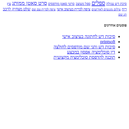
ספלים
סרט סאטן ממותג
עץ
סיכת דש עגולה
ספל מעוצב
סרטי סאטן מודפסים
שלט מצחיק לרכב
ריח
ציפה לכרית בעיצוב אישי
צילום מגנטים לאירועים
ציפה לכרית עם שם
תג שם
פוסטים אחרונים
סיכות דש לחתונה בעיצוב אישי
printsoft
סיכות דש ותגי שם מודפסים לחולצה
דיו סובלימציה אפסון במבצע
תוכנה להדפסת סובלימציה מקצועית