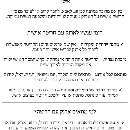
אישי.
בין אם מדובר במתנה לבן זוג, לאבא, לחבר קרוב או לעובד מצטיין –
חריטה אישית על הארנק מעניקה לו ייחודיות והשפעה רגשית עמוקה.
הזמן עגשיו לארנק עם חריטה אישית
✔
מתנה ייחודית ומקורית
– אין שני ארנקים זהים! החריטה מאפשרת
להפוך כל ארנק לפריט אישי וחד-פעמי.
מזכרת נצחית
– החריטה אינה דוהה או נמחקת, כך שהמסר האישי ילווה
את מקבל המתנה לאורך שנים.
מותאם לכל אירוע
– מתאים ליום הולדת, יום נישואין, חגי ישראל, קידום
בעבודה או כמתנה ללקוחות ולעובדים.
✔
בחירה רחבה של חומרים וסגנונות
– ניתן לבחור בין ארנקים מעור
אמיתי, עור סינתטי, מתכת או עץ, ולשלב חריטה בעיצוב אישי.
למי מתאים ארנק עם חריטה?
🔹
מתנה אישית לגבר אהוב
– בין אם מדובר בבעל, בן זוג, אבא, אח או
חבר טוב, חריטה אישית תהפוך את הארנק לפריט משמעותי עבורו.