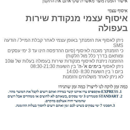
אישור הזמנת מוצר מאשרת שקראתם את התקנון
איסוף עצמי
איסוף עצמי מנקודת שירות
בעפולה
ניתן לאסוף את הזמנתך באופן עצמי לאחר קבלת המייל / הודעה
SMS
כי הזמנתך מוכנה לאיסוף (סיום ההדפסה הינו עד 3 ימי עסקים
ומותאם בדרך כלל מול הלקוח)
ההזמנה ניתנת לאיסוף מנקודות שירות בעפולה בעלות של 10₪
ניתן לאסוף
בימים א’-ה’
בין השעות 08:30-21:30
ביום ו' בין השעות 8:30 -14:00
לא ניתן לאחד משלוחים והזמנות
כמה זמן לוקח לנו לייצר? כמה זמן שתגידו
1.
EXPRESS-
אקספרס צרו איתנו קשר במידה ואתם רוצים לקבל את המוצר מהר.
2.
STANDART
סטנדרט 3 ימי עסקים ,כשאתם לא לחוצים או ממהרים אבל רוצים
שהמוצר יהיה אצלכם בהקדם.
3.
חסכוני
7 ימי עסקים כשיש לכם זמן ואתם רוצים
לחסוך בעלות ההזמנה.