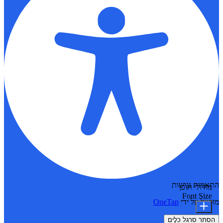
התאמות נגישות
מודולי תוכן
Font Size
מופעל על ידי
OneTap
הסתר סרגל כלים