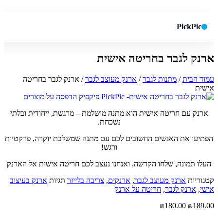
PickPic
ארנק לגבר בחריטה אישית
חיפוש באתר
✕
עמוד הבית
/
מתנות לגבר
/
ארנק מעוצב לגבר
/ ארנק לגבר בחריטה
אישית
חפש
ארנק עם חריטה אישית הוא מתנה מושלמת – מרגשת, ייחודית ובלתי
נשכחת.
הפתיעו את האנשים החשובים לכם עם מתנה שמשלבת יוקרה, פרקטיות
ורגש!
העלו תמונה, שלחו הקדשה, ואנחנו נעצב לכם חריטה אישית אל הארנק
קטגוריות
ארנק מעוצב לגבר
,
ארנקים
,
צריבה בלייזר
תגיות
ארנק בעיצוב
אישי
,
ארנק לגבר
,
חריטה על ארנק
המחיר
המחיר
₪
180.00
₪
189.00
המקורי
הנוכחי