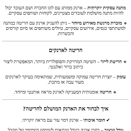
מתנה עסקית יוקרתית
– ארנק ממותג עם לוגו החברה ושם העובד יכול
להיות מתנה מושלמת לעובדים מצטיינים, לקוחות ושותפים עסקיים.
🔹
מזכרת מרגשת מאירוע מיוחד
– ניתן להעניק ארנק עם חריטה כמתנה
למשתתפי כנסים, אירועים עסקיים, טיולים משותפים או סיום קורסים
והכשרות.
חריטה לארנקים
🔹
חריטת לייזר
– השיטה המדויקת והפופולרית ביותר, המאפשרת ליצור
כיתוב ברור ואלגנטי.
עומק
– יוצרת חריטה עמוקה ומשמעותית, שמתאימה בעיקר לארנקים
מעור עבה או מתכת.
🔹
חריטה
אומנותית המעניקה לארנק מראה אותנטי ומיוחד.
איך לבחור את הארנק המושלם לחריטה?
✔
חומר איכותי
– ארנק דמוי עור עם מראה יוקרתי.
גודל ועיצוב
– בחרו ארנק בגודל שיתאים לשימוש היומיומי של מקבל