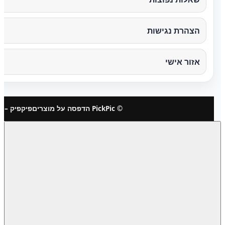
הצהרת נגישות
אזור אישי
© PickPic הדפסה על מוצרים
פיקפיק – 