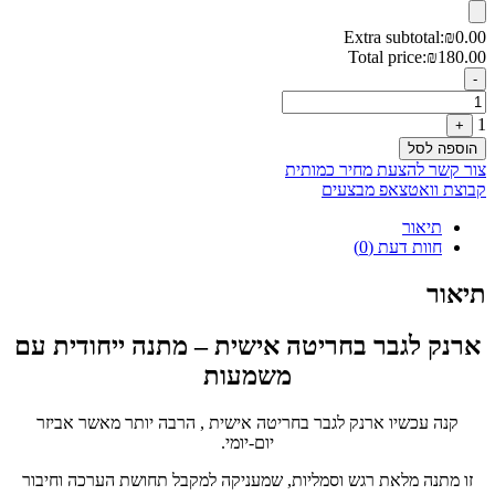
היה:
הוא:
₪180.00.
₪189.00.
Extra subtotal:
₪
0.00
Total price:
₪
180.00
Quantity
-
1
+
הוספה לסל
צור קשר להצעת מחיר כמותית
קבוצת וואטצאפ מבצעים
תיאור
חוות דעת (0)
תיאור
ארנק לגבר בחריטה אישית – מתנה ייחודית עם
משמעות
קנה עכשיו ארנק לגבר בחריטה אישית , הרבה יותר מאשר אביזר
יום-יומי.
זו מתנה מלאת רגש וסמליות, שמעניקה למקבל תחושת הערכה וחיבור