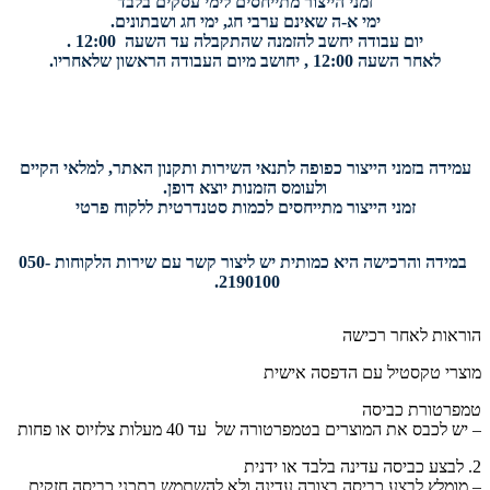
זמני הייצור מתייחסים לימי עסקים בלבד
ימי א-ה שאינם ערבי חג, ימי חג ושבתונים.
יום עבודה יחשב להזמנה שהתקבלה עד השעה 12:00 .
לאחר השעה 12:00 , יחושב מיום העבודה הראשון שלאחריו.
עמידה בזמני הייצור כפופה לתנאי השירות ותקנון האתר, למלאי הקיים
ולעומס הזמנות יוצא דופן.
זמני הייצור מתייחסים לכמות סטנדרטית ללקוח פרטי
במידה והרכישה היא כמותית יש ליצור קשר עם שירות הלקוחות 050-
2190100.
הוראות לאחר רכישה
מוצרי טקסטיל עם הדפסה אישית
טמפרטורת כביסה
– יש לכבס את המוצרים בטמפרטורה של עד 40 מעלות צלזיוס או פחות
2. לבצע כביסה עדינה בלבד או ידנית
– מומלץ לבצע כביסה בצורה עדינה ולא להשתמש בתכני כביסה חזקים