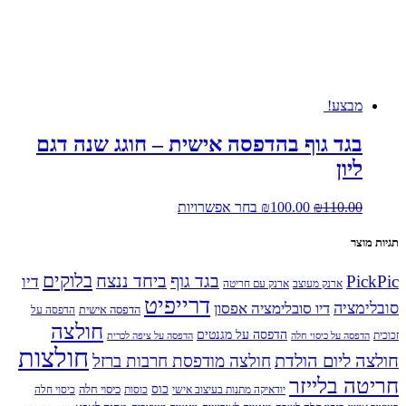
ניתן
לבחור
את
האפשרויות
בעמוד
המוצר
מבצע!
בגד גוף בהדפסה אישית – חוגג שנה דגם
ליון
המחיר
המחיר
למוצר
110.00
₪
100.00
₪
בחר אפשרויות
המקורי
הנוכחי
זה
היה:
הוא:
יש
תגיות מוצר
₪110.00.
₪100.00.
מספר
סוגים.
בלוקים
PickPic
בגד גוף
ביחד ננצח
דיו
ארנק מעוצב
ארנק עם חריטה
ניתן
דרייפיט
לבחור
סובלימציה
דיו סובלימציה אפסון
הדפסה אישית
הדפסה על
את
חולצה
הדפסה על מגנטים
האפשרויות
זכוכית
הדפסה על כיסוי חלה
הדפסה על ציפה לכרית
חולצות
בעמוד
חולצה ליום הולדת
חולצה מודפסת חרבות ברזל
המוצר
חריטה בלייזר
כוס
כיסוי חלה
יודאיקה מתנות בעיצוב אישי
כוסות
כיסוי חלה