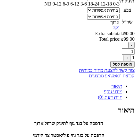
תינוקות
NB
9-12
6-9
6-12
3-6
18-24
12-18
0-3
צבע
שרוול
ארוך
נקה
Extra subtotal:
₪
0.00
Total price:
₪
99.00
Quantity
-
1
+
הוספה לסל
צור קשר להצעת מחיר כמותית
קבוצת וואטצאפ מבצעים
תיאור
מידע נוסף
חוות דעת (0)
תיאור
הדפסה על בגד גוף לתינוק שרוול ארוך
הדפסה על בגד גוף פוליאסטר צד קידמי