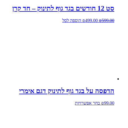
סט 12 חודשים בגד גוף לתינוק – חד קרן
המחיר
המחיר
599.00
₪
499.00
₪
הוספה לסל
המקורי
הנוכחי
היה:
הוא:
₪499.00.
₪599.00.
הדפסה על בגד גוף לתינוק דגם אימרי
למוצר
99.00
₪
בחר אפשרויות
זה
יש
מספר
סוגים.