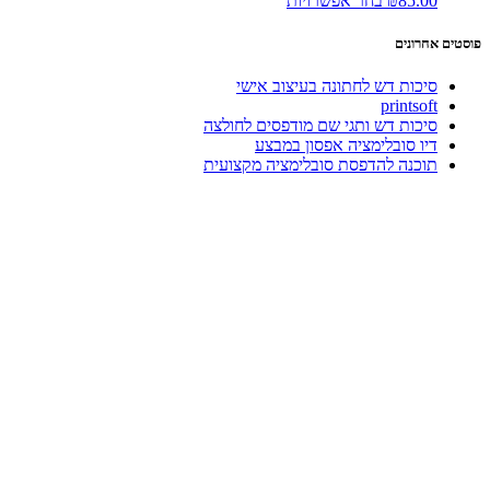
85.00
₪
בחר אפשרויות
זה
יש
פוסטים אחרונים
מספר
סוגים.
סיכות דש לחתונה בעיצוב אישי
ניתן
printsoft
לבחור
סיכות דש ותגי שם מודפסים לחולצה
את
דיו סובלימציה אפסון במבצע
האפשרויות
תוכנה להדפסת סובלימציה מקצועית
בעמוד
המוצר