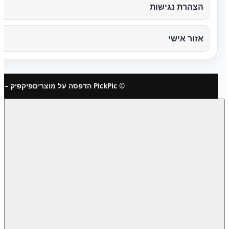
הצהרת נגישות
אזור אישי
© PickPic הדפסה על מוצרים
פיקפיק – 