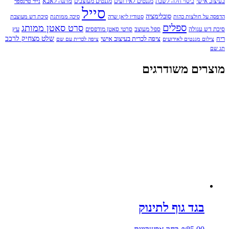
מתנה לאבא
בעיצוב אישי
כיסוי חלה לשבת
מגנטים לאירועים
מגנטים מעוצבים
נייר טרנספר
סייל
סובלימציה
הדפסה על חולצות כהות
סטודיו ליאן שרה
סיכה ממותגת
סיכת דש מעוצבת
ספלים
סרט סאטן ממותג
עץ
סיכת דש עגולה
ספל מעוצב
סרטי סאטן מודפסים
שלט מצחיק לרכב
ריח
ציפה לכרית בעיצוב אישי
צילום מגנטים לאירועים
ציפה לכרית עם שם
תג שם
מוצרים משודרגים
בגד גוף לתינוק
למוצר