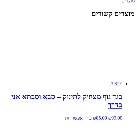
מוצרים קשורים
מבצע!
בגד גוף מצחיק לתינוק – סבא וסבתא אני
בדרך
המחיר
המחיר
למוצר
99.00
₪
85.00
₪
בחר אפשרויות
המקורי
הנוכחי
זה
היה:
הוא:
יש
₪99.00.
₪85.00.
מספר