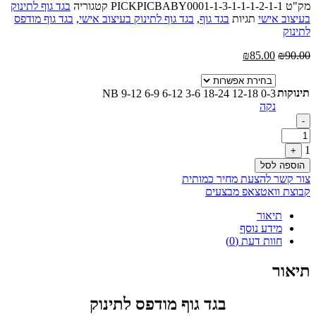
מק"ט
PICKPICBABY0001-1-3-1-1-1-2-1-1
קטגוריה
בגד גוף לתינוק
בעיצוב אישי
תגיות
בגד גוף
,
בגד גוף לתינוק בעיצוב אישי
,
בגד גוף מודפס
לתינוק
המחיר
המחיר
₪
85.00
₪
90.00
המקורי
הנוכחי
היה:
הוא:
תינוקות
₪90.00.
₪85.00.
NB
9-12
6-9
6-12
3-6
18-24
12-18
0-3
נקה
Quantity
-
1
+
הוספה לסל
צור קשר להצעת מחיר כמותית
קבוצת וואטצאפ מבצעים
תיאור
מידע נוסף
חוות דעת (0)
תיאור
בגד גוף מודפס לתינוק