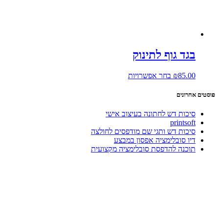
בגד גוף לתינוק
למוצר
85.00
₪
בחר אפשרויות
זה
יש
פוסטים אחרונים
מספר
סוגים.
סיכות דש לחתונה בעיצוב אישי
ניתן
printsoft
לבחור
סיכות דש ותגי שם מודפסים לחולצה
את
דיו סובלימציה אפסון במבצע
האפשרויות
תוכנה להדפסת סובלימציה מקצועית
בעמוד
המוצר