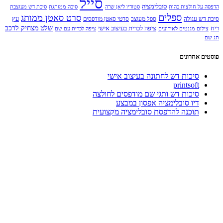
סייל
סובלימציה
הדפסה על חולצות כהות
סטודיו ליאן שרה
סיכה ממותגת
סיכת דש מעוצבת
ספלים
סרט סאטן ממותג
עץ
סיכת דש עגולה
ספל מעוצב
סרטי סאטן מודפסים
שלט מצחיק לרכב
ריח
ציפה לכרית בעיצוב אישי
צילום מגנטים לאירועים
ציפה לכרית עם שם
תג שם
פוסטים אחרונים
סיכות דש לחתונה בעיצוב אישי
printsoft
סיכות דש ותגי שם מודפסים לחולצה
דיו סובלימציה אפסון במבצע
תוכנה להדפסת סובלימציה מקצועית