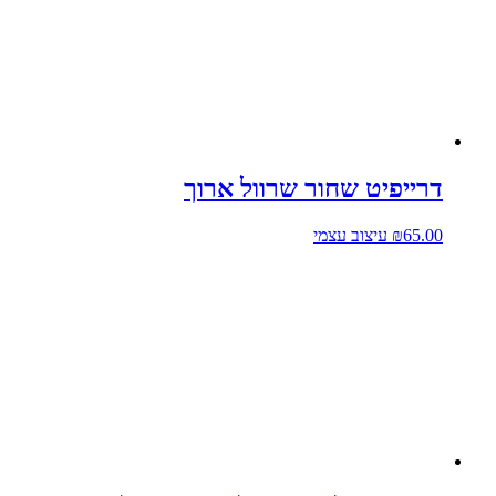
דרייפיט שחור שרוול ארוך
למוצר
65.00
₪
עיצוב עצמי
זה
יש
מספר
סוגים.
ניתן
לבחור
את
האפשרויות
בעמוד
המוצר