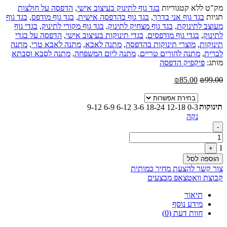
מק"ט
ללא
קטגוריות
בגד גוף לתינוק בעיצוב אישי
,
הדפסה על חולצות
תגיות
בגד גוף אני בדרך
,
בגד גוף בהדפסה אישית
,
בגד גוף מודפס
,
בגד גוף
מעוצב לתינוקת
,
בגד גוף מצחיק לתינוק
,
בגד גוף מקורי לתינוק
,
בגדי גוף
לתינוק
,
בגדי גוף מודפסים
,
בגדי תינוקות בעיצוב אישי
,
הדפסה על בגדי
תינוקות
,
מוצרי תינוקות בהדפסה
,
מתנה לאבא
,
מתנה לאבא טרי
,
מתנה
לברית
,
מתנה להורים טריים
,
מתנה ליום המשפחה
,
מתנה לסבא וסבתא
מותג:
פיקפיק הדפסה
המחיר
המחיר
₪
85.00
₪
99.00
המקורי
הנוכחי
היה:
הוא:
תינוקות
₪99.00.
₪85.00.
9-12
6-9
6-12
3-6
18-24
12-18
0-3
נקה
Quantity
-
1
+
הוספה לסל
צור קשר להצעת מחיר כמותית
קבוצת וואטצאפ מבצעים
תיאור
מידע נוסף
חוות דעת (0)