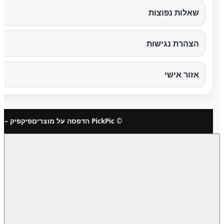
שאלות נפוצות
הצהרת נגישות
אזור אישי
© PickPic הדפסה על מוצרים
פיקפיק – 