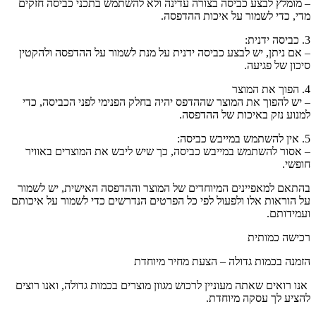
– מומלץ לבצע כביסה בצורה עדינה ולא להשתמש בתכני כביסה חזקים
מדי, כדי לשמור על איכות ההדפסה.
3. כביסה ידנית:
– אם ניתן, יש לבצע כביסה ידנית על מנת לשמור על ההדפסה ולהקטין
סיכון של פגיעה.
4. הפוך את המוצר
– יש להפוך את המוצר שההדפס יהיה בחלק הפנימי לפני הכביסה, כדי
למנוע נזק באיכות של ההדפסה.
5. אין להשתמש במייבש כביסה:
– אסור להשתמש במייבש כביסה, כך שיש ליבש את המוצרים באוויר
חופשי.
בהתאם למאפיינים המיוחדים של המוצר וההדפסה האישית, יש לשמור
על הוראות אלו ולפעול לפי כל הפרטים הנדרשים כדי לשמור על איכותם
ועמידותם.
רכישה כמותית
הזמנה בכמות גדולה – הצעת מחיר מיוחדת
אנו רואים שאתה מעוניין לרכוש מגוון מוצרים בכמות גדולה, ואנו רוצים
להציע לך עסקה מיוחדת.