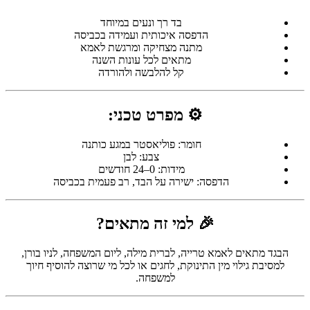
בד רך ונעים במיוחד
הדפסה איכותית ועמידה בכביסה
מתנה מצחיקה ומרגשת לאמא
מתאים לכל עונות השנה
קל להלבשה ולהורדה
⚙️ מפרט טכני:
חומר: פוליאסטר במגע כותנה
צבע: לבן
מידות: 0–24 חודשים
הדפסה: ישירה על הבד, רב פעמית בכביסה
🎉 למי זה מתאים?
הבגד מתאים לאמא טרייה, לברית מילה, ליום המשפחה, לניו בורן,
למסיבת גילוי מין התינוקת, לחגים או לכל מי שרוצה להוסיף חיוך
למשפחה.