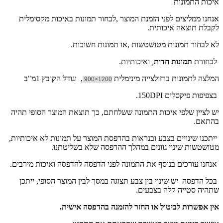
איכות התמונות
אנחנו ממליצים לפני הזמנת המוצר ,לבחור תמונות באיכות מקסימלית
לקבלת תוצאה איכותית.
לא לבחור תמונות מטושטשות ,או תמונות חשוכות.
לבחורת
תמונות חדות
,
ואיכותיות.
המלצה לתמונות ברזולצייה מינימלית
, וגודל הקובץ 1מ"ב
1200×900
בצפיפות פיקסלים 150DPI.
יש לציין שלפי איכות התמונה ששלחתם, כך תוצאת המוצר הסופי תהיה
בהתאם.
ייתכנו שינויים בצבע ובנראות בהדפסת המוצר על תמונות לא איכותיות,
מטושטשות שינוי גוונים במהלך ההדפסה שלא בשליטתנו.
אנחנו עורכים בנוסף את התמונה לפני הדפסה להדפסה ואיכות מירבים.
בכל הדפסה יש שינוי בין צבע תצוגה במסך לבין המוצר הסופי, ייתכן
שתהיה סטייה קלה בצבעים.
אין אפשרות לביטול או החזר להזמנה בהדפסה אישית.