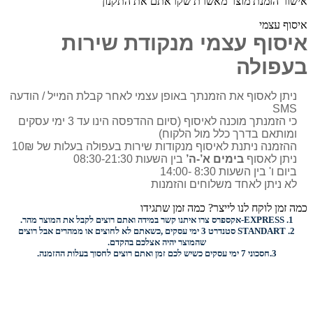
אישור הזמנת מוצר מאשרת שקראתם את התקנון
איסוף עצמי
איסוף עצמי מנקודת שירות
בעפולה
ניתן לאסוף את הזמנתך באופן עצמי לאחר קבלת המייל / הודעה
SMS
כי הזמנתך מוכנה לאיסוף (סיום ההדפסה הינו עד 3 ימי עסקים
ומותאם בדרך כלל מול הלקוח)
ההזמנה ניתנת לאיסוף מנקודות שירות בעפולה בעלות של 10₪
ניתן לאסוף
בימים א’-ה’
בין השעות 08:30-21:30
ביום ו' בין השעות 8:30 -14:00
לא ניתן לאחד משלוחים והזמנות
כמה זמן לוקח לנו לייצר? כמה זמן שתגידו
1.
EXPRESS-
אקספרס צרו איתנו קשר במידה ואתם רוצים לקבל את המוצר מהר.
2.
STANDART
סטנדרט 3 ימי עסקים ,כשאתם לא לחוצים או ממהרים אבל רוצים
שהמוצר יהיה אצלכם בהקדם.
3.
חסכוני
7 ימי עסקים כשיש לכם זמן ואתם רוצים
לחסוך בעלות ההזמנה.