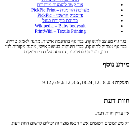
צור קשר להזמנות מיוחדות
מערכת ההזמנות – PickPic Print
פייסבוק הרשמי – PickPic
כתיבת ביקורת בגוגל
Wikipedia – Baby bodysuit
PrintWiki – Textile Printing
בגד גוף מעוצב לתינוקת, בגד גוף בהדפסה אישית, מתנה לאמא טרייה,
בגד גוף מצחיק לתינוקת, בגדי תינוקות בעיצוב אישי, מתנה מקורית לניו
בורן, בגדי גוף לתינוקות, הדפסה על בגדי תינוקות
מידע נוסף
תינוקות
0-3, 12-18, 18-24, 3-6, 6-12, 6-9, 9-12
חוות דעת
אין עדיין חוות דעת.
רק משתמשים רשומים אשר רכשו מוצר זה יכולים לרשום חוות דעת.