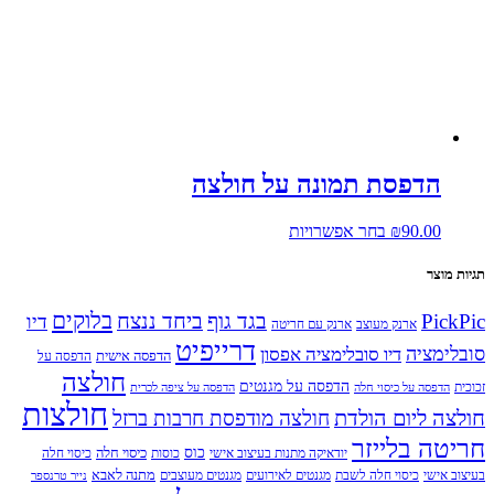
ניתן
לבחור
את
האפשרויות
בעמוד
המוצר
הדפסת תמונה על חולצה
למוצר
90.00
₪
בחר אפשרויות
זה
יש
תגיות מוצר
מספר
סוגים.
בלוקים
PickPic
בגד גוף
ביחד ננצח
דיו
ארנק מעוצב
ארנק עם חריטה
ניתן
דרייפיט
לבחור
סובלימציה
דיו סובלימציה אפסון
הדפסה אישית
הדפסה על
את
חולצה
הדפסה על מגנטים
האפשרויות
זכוכית
הדפסה על כיסוי חלה
הדפסה על ציפה לכרית
חולצות
בעמוד
חולצה ליום הולדת
חולצה מודפסת חרבות ברזל
המוצר
חריטה בלייזר
כוס
כיסוי חלה
יודאיקה מתנות בעיצוב אישי
כוסות
כיסוי חלה
מתנה לאבא
בעיצוב אישי
כיסוי חלה לשבת
מגנטים לאירועים
מגנטים מעוצבים
נייר טרנספר