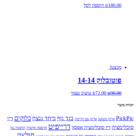
180.00
₪
הוספה לסל
מבצע!
פוטובלוק 14-14
המחיר
המחיר
90.00
₪
72.00
₪
עיצוב עצמי
המקורי
הנוכחי
היה:
הוא:
תגיות מוצר
₪72.00.
₪90.00.
בלוקים
PickPic
בגד גוף
ביחד ננצח
דיו
ארנק מעוצב
ארנק עם חריטה
דרייפיט
סובלימציה
דיו סובלימציה אפסון
הדפסה אישית
הדפסה על
חולצה
הדפסה על מגנטים