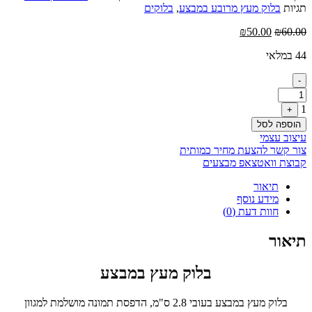
תגיות
בלוק מעץ מרובע במבצע
,
בלוקים
המחיר
המחיר
₪
50.00
₪
60.00
המקורי
הנוכחי
44 במלאי
היה:
הוא:
₪50.00.
₪60.00.
Quantity
-
1
+
הוספה לסל
עיצוב עצמי
צור קשר להצעת מחיר כמותית
קבוצת וואטצאפ מבצעים
תיאור
מידע נוסף
חוות דעת (0)
תיאור
בלוק מעץ במבצע
בלוק מעץ במבצע בעובי 2.8 ס"מ, הדפסת תמונה מושלמת למגוון