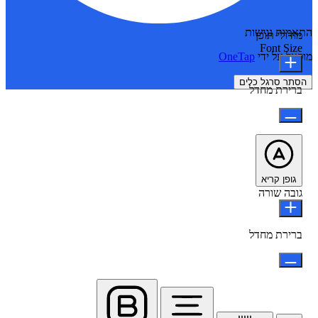
התאמות נגישות
מודולי תוכן
Font Size
מופעל על ידי
OneTap
הסתר סרגל כלים
ברירת מחדל
גופן קריא
גובה שורה
ברירת מחדל