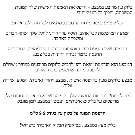
בלוק עץ מרובע במבצע – הדפס את האמנות האישית שלך תמונות
המשפחה, והפוך כל רגע לייחודי.
הבלוק מגיע במגוון מידות ועיצובים, מתאים לכל חלל ולכל אירוע.
המתנה המושלמת לכל אהוב! הוסף ערך רוחני לחלל שלך ושתף חברים
ומשפחה באהבה.
התמונה שלך נטמעת בעץ באמצעות טכניקת סובלימציה, המבטיחה
הדפסה ברמה גבוהה וחיוניות בכל צבע.
המבצע הוא הזדמנות יוצאת דופן לרכוש בלוקים מרובעים במחיר משתלם
ולהעניק מתנה שתשמש כזכרון אהוב.
מבצע בלוקים מעץ בהדפסה אישית , מבצע ייחודי ואיכותי, המגיע ישירות
אליך.
למה לחכות? בחר את התמונה שלך, הזמן עכשיו וקבל את התמונות שלך
מודפסים על בלוקים איכותיים, ועכשיו במבצע לזמן מוגבל.
הדפסת תמונה על בלוק עץ בגודל 9-9 ס"מ
בלוק מעץ במבצע , בפיקפיק הבלוק האיכותי בישראל!