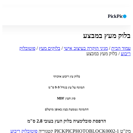
PickPic
בלוק מעץ במבצע
חיפוש באתר
✕
עמוד הבית
/
מגיני הוקרה בעיצוב אישי
/
בלוקים מעץ
/
פוטובלוק
ריבוע
/ בלוק מעץ במבצע
חפש
בלוק עץ ריבוע איכותי
תמונה על עץ בגודל 9-9 ס"מ
סוג העץ MDF
התמונה נטמעת בעץ באופן מושלם
הדפסת סובלימציה בלוק העץ
בעובי 2.8 ס"מ
מק"ט
PICKPICPHOTOBLOCK0002-1
קטגוריה
פוטובלוק ריבוע