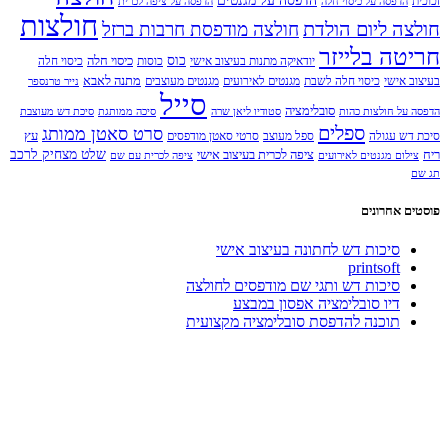
זכוכית
הדפסה על כיסוי חלה
הדפסה על ציפה לכרית
חולצות
חולצה ליום הולדת
חולצה מודפסת חרבות ברזל
חריטה בלייזר
כוס
כיסוי חלה
יודאיקה מתנות בעיצוב אישי
כוסות
כיסוי חלה
מתנה לאבא
בעיצוב אישי
כיסוי חלה לשבת
מגנטים לאירועים
מגנטים מעוצבים
נייר טרנספר
סייל
סובלימציה
הדפסה על חולצות כהות
סטודיו ליאן שרה
סיכה ממותגת
סיכת דש מעוצבת
ספלים
סרט סאטן ממותג
עץ
סיכת דש עגולה
ספל מעוצב
סרטי סאטן מודפסים
שלט מצחיק לרכב
ריח
ציפה לכרית בעיצוב אישי
צילום מגנטים לאירועים
ציפה לכרית עם שם
תג שם
פוסטים אחרונים
סיכות דש לחתונה בעיצוב אישי
printsoft
סיכות דש ותגי שם מודפסים לחולצה
דיו סובלימציה אפסון במבצע
תוכנה להדפסת סובלימציה מקצועית