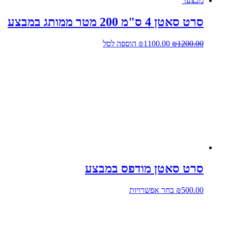
מבצע!
סרט סאטן 4 ס"מ 200 מטר ממותג במבצע
המחיר
המחיר
1200.00
₪
1100.00
₪
הוספה לסל
המקורי
הנוכחי
היה:
הוא:
₪1100.00.
₪1200.00.
סרט סאטן מודפס במבצע
למוצר
500.00
₪
בחר אפשרויות
זה
יש
מספר
סוגים.