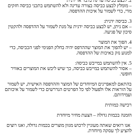
2. לבצע כביסה עדינה בלבד או ידנית
– מומלץ לבצע כביסה בצורה עדינה ולא להשתמש בתכני כביסה חזקים
מדי, כדי לשמור על איכות ההדפסה.
3. כביסה ידנית:
– אם ניתן, יש לבצע כביסה ידנית על מנת לשמור על ההדפסה ולהקטין
סיכון של פגיעה.
4. הפוך את המוצר
– יש להפוך את המוצר שההדפס יהיה בחלק הפנימי לפני הכביסה, כדי
למנוע נזק באיכות של ההדפסה.
5. אין להשתמש במייבש כביסה:
– אסור להשתמש במייבש כביסה, כך שיש ליבש את המוצרים באוויר
חופשי.
בהתאם למאפיינים המיוחדים של המוצר וההדפסה האישית, יש לשמור
על הוראות אלו ולפעול לפי כל הפרטים הנדרשים כדי לשמור על איכותם
ועמידותם.
רכישה כמותית
הזמנה בכמות גדולה – הצעת מחיר מיוחדת
אנו רואים שאתה מעוניין לרכוש מגוון מוצרים בכמות גדולה, ואנו רוצים
להציע לך עסקה מיוחדת.