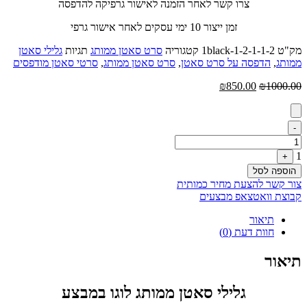
צרו קשר לאחר הזמנה לאישור גרפיקה להדפסה
זמן ייצור 10 ימי עסקים לאחר אישור גרפי
מק"ט
1black-1-2-1-1-2
קטגוריה
סרט סאטן ממותג
תגיות
גלילי סאטן
ממותג
,
הדפסה על סרט סאטן
,
סרט סאטן ממותג
,
סרטי סאטן מודפסים
המחיר
המחיר
₪
850.00
₪
1000.00
המקורי
הנוכחי
היה:
הוא:
₪850.00.
₪1000.00.
Quantity
-
1
+
הוספה לסל
צור קשר להצעת מחיר כמותית
קבוצת וואטצאפ מבצעים
תיאור
חוות דעת (0)
תיאור
גלילי סאטן ממותג לוגו במבצע