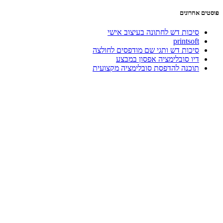
המקורי
הנוכחי
היה:
הוא:
פוסטים אחרונים
₪139.00.
₪169.00.
סיכות דש לחתונה בעיצוב אישי
printsoft
סיכות דש ותגי שם מודפסים לחולצה
דיו סובלימציה אפסון במבצע
תוכנה להדפסת סובלימציה מקצועית